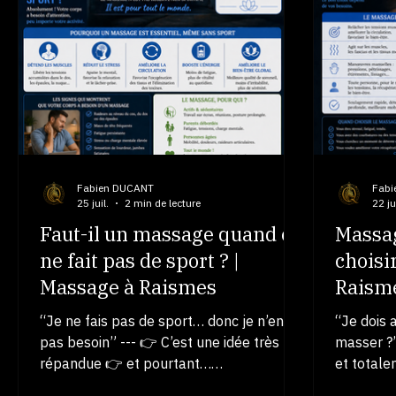
fonctionne particulièrement bien Les
énergétiq
animaux : 👉 sont très réceptifs 👉 ne
adaptée a
mentalisent pas 👉 ressentent
cas ? Le R
directement l’énergie --- 👉 👉 👉 les
l’anxiété
effets peuvent être rapides --- ⚠️ Dans
calmer l’
quels cas ? Le Reiki peut a
émotions 
natu
Fabien DUCANT
Fabi
25 juil.
2 min de lecture
22 jui
Faut-il un massage quand on
Massag
ne fait pas de sport ? |
choisi
Massage à Raismes
Raism