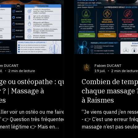
ue --- 👉 👉 👉 parfaitement
relâchement global 👉 L
ux enfants --- 🧠 Dans quels
👉 l’esprit se calme 🧠 P
eiki peut aider à : ✔ apaiser
fonctionne Le Reiki perme
 ✔ améliorer le sommeil ✔
rééquilibrer l’énergie👉 d
agitation ✔ accompagner les
tensions internes👉 d’a
--- 👉 L’enfant se détend…
corps naturellement 👉 
en DUCANT
Fabien DUCANT
l.
2 min de lecture
19 juil.
2 min de lecture
e ou ostéopathe : que
Combien de temp
r ? | Massage à
chaque massage ?
es
à Raismes