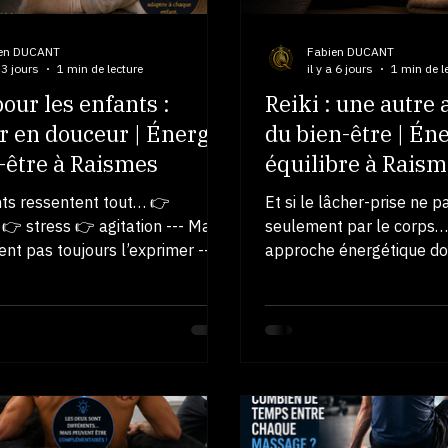
en DUCANT
Fabien DUCANT
a 3 jours
1 min de lecture
il y a 6 jours
1 min de l
pour les enfants :
Reiki : une autre
r en douceur | Énergie
du bien-être | Én
-être à Raismes
équilibre à Rais
nts ressentent tout… 👉
Et si le lâcher-prise ne p
👉 stress 👉 agitation --- Mais
seulement par le corps… 
vent pas toujours l’exprimer ---
approche énergétique do
ki : une approche douce et
en profondeur👉 sans ma
Contrairement à un massage :
Ce que vous pouvez ress
e manipulation 👉 pas de
profonde✔ apaisement 
👉 juste une présence
sensation de chaleur ou 