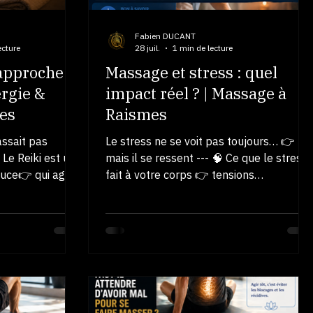
Fabien DUCANT
ecture
28 juil.
1 min de lecture
 approche
Massage et stress : quel
ergie &
impact réel ? | Massage à
mes
Raismes
assait pas
Le stress ne se voit pas toujours… 👉
Le Reiki est une
mais il se ressent --- 🧠 Ce que le stress
uce👉 qui agit
fait à votre corps 👉 tensions
nipulation 💥
musculaires (dos, nuque, épaules) 👉
entir ✔ détente
fatigue persistante 👉 sommeil perturbé
du mental✔
👉 mental chargé --- 👉 👉 👉 votre
d’énergie✔
corps reste en alerte --- 💥 Pourquoi le