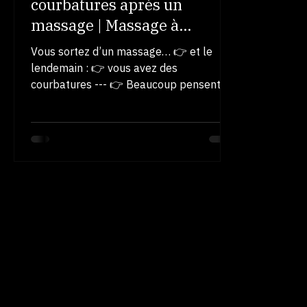
Fabien DUCANT
13 juil.
2 min de lecture
Pourquoi vous avez des
courbatures après un
massage | Massage à
Raismes
Vous sortez d’un massage… 👉 et le
lendemain : 👉 vous avez des
courbatures --- 👉 Beaucoup pensent :
❌ “C’est mauvais signe” ❌ “On a trop
appuyé” --- 👉 En réalité… 💥 C’est
souvent l’inverse --- 🧠 Ce qui se passe
dans votre corps Un massage profond :
👉 libère des tensions anciennes 👉
sollicite des muscles peu utilisés 👉
relance la circulation --- 👉 Résultat : ✔
votre corps réagit ✔ il s’adapte ✔ il se
rééquilibre --- ⚠️ Pourquoi vous