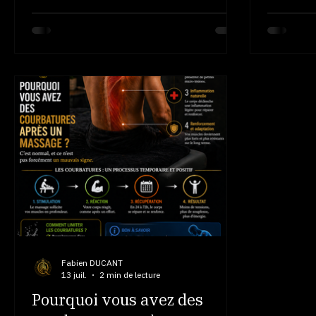
“Je ne fais pas de sport… donc je n’en ai
“Je dois 
pas besoin” --- 👉 C’est une idée très
masser ?
répandue 👉 et pourtant…
et totale
complètement fausse --- 💥 Votre corps
réalité… 
travaille tous les jours Même sans
👉 C’est 
activité sportive : 👉 vous êtes assis 👉
chacun 🧠
vous bougez peu 👉 vous répétez les
libérer L
mêmes gestes --- 👉 👉 👉 et ça crée
muscles✔ 
des tensions --- 🧠 Les vraies sources de
permet :
tension La majorité des tensions viennent
améliorat
de : ✔ la posture (écran, voiture…) ✔ le
relâchem
stress ✔ la fatigue ✔ le rythme de vie ---
👉 👉 idé
👉 Pas du sport -
fatigué✔ 
L’osté