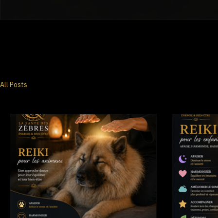
Accueil
À propos
Prestations
Tarifs
Bons cadeaux
Contact
Entreprise?
Blog
La Santé des Zèbres
Massages, Reiki & bien-être émotionnel
All Posts