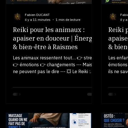
Fabien DUCANT
Fabi
il y a 11 minutes
1 min de lecture
il y 
Reiki pour les animaux :
Reiki 
apaiser en douceur | Énergie
apaise
& bien-être à Raismes
& bien
Les animaux ressentent tout… 👉 stress
Les enfa
👉 émotions 👉 changements --- Mais ils
émotions 
ne peuvent pas le dire --- 💥 Le Reiki :
ils ne sa
une approche naturelle Le Reiki permet :
💥 Le Rei
✔ d’apaiser ✔ de rassurer ✔ de
adaptée 
rééquilibrer --- 👉 Sans manipulation 👉
👉 pas d
sans contrainte --- 🧠 Pourquoi ça
pression 