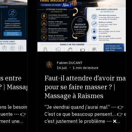
e corps se pose
massage change tout Un massage
ourquoi ça
adapté permet : ✔ relâchement
t : 👉 de
immédiat ✔ apaisement du mental ✔
e libérer les
respiration plus profonde ✔ détente
ccompagner le
globale --- 👉 Le corps sort enfin du
👉 👉 sans f
mode “tension” --- ⚡ L’impact réel Après
une
Fabien DUCANT
16 juil.
1 min de lecture
s entre
Faut-il attendre d’avoir mal
 | Massage
pour se faire masser ? |
Massage à Raismes