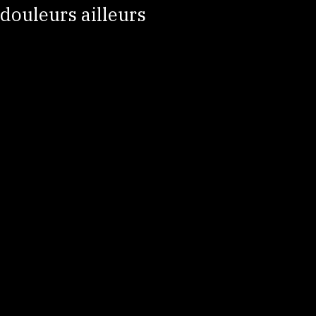
corps compense… et crée vos
douleurs ailleurs