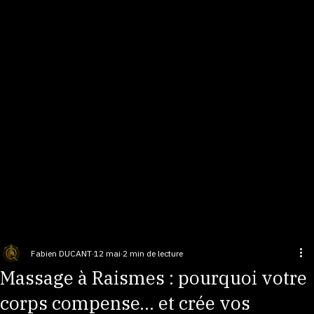
Accueil
À propos
Prestations
Tarifs
Bons cadeaux
Contact
Entreprise?
Blog
La Santé des Zèbres
Massages, Reiki & bien-être émotionnel
Fabien DUCANT
12 mai
2 min de lecture
Massage à Raismes : pourquoi votre