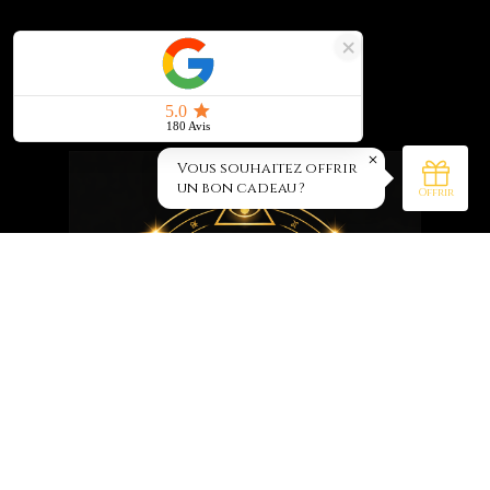
Reiki pour les enfants : apaiser en
douceur | Énergie & bien-être à
Raismes