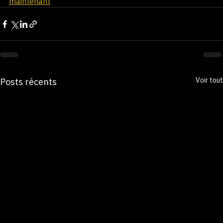
👉 
Réservez votre moment de lâcher-prise dès 
maintenant
Voir tout
Posts récents