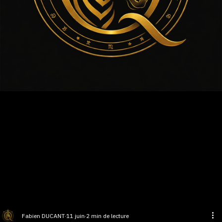
Accueil
À propos
Prestations
Tarifs
Bons cadeaux
Contact
Entreprise?
Blog
La Santé des Zèbres